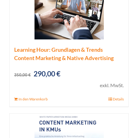
Learning Hour: Grundlagen & Trends
Content Marketing & Native Advertising
Ursprünglicher
Aktueller
290,00
€
350,00
€
Preis
Preis
exkl. MwSt.
war:
ist:
In den Warenkorb
Details
350,00 €
290,00 €.