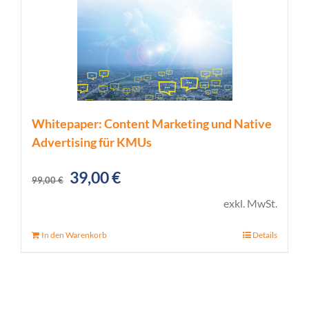
Whitepaper: Content Marketing und Native
Advertising für KMUs
Ursprünglicher
Aktueller
39,00
€
99,00
€
Preis
Preis
exkl. MwSt.
war:
ist:
In den Warenkorb
Details
99,00 €
39,00 €.