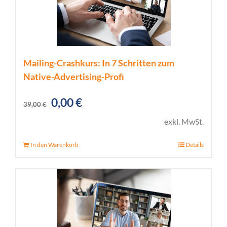
Mailing-Crashkurs: In 7 Schritten zum
Native-Advertising-Profi
Ursprünglicher
Aktueller
0,00
€
39,00
€
Preis
Preis
exkl. MwSt.
war:
ist:
In den Warenkorb
Details
39,00 €
0,00 €.