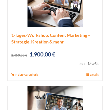
1-Tages-Workshop: Content Marketing –
Strategie, Kreation & mehr
Ursprünglicher
Aktueller
1.900,00
€
2.450,00
€
Preis
Preis
exkl. MwSt.
war:
ist:
In den Warenkorb
Details
2.450,00 €
1.900,00 €.