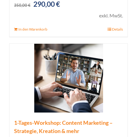
Ursprünglicher
Aktueller
290,00
€
350,00
€
Preis
Preis
exkl. MwSt.
war:
ist:
In den Warenkorb
Details
350,00 €
290,00 €.
1-Tages-Workshop: Content Marketing –
Strategie, Kreation & mehr