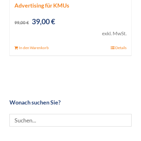
Advertising für KMUs
Ursprünglicher
Aktueller
39,00
€
99,00
€
Preis
Preis
exkl. MwSt.
war:
ist:
In den Warenkorb
Details
99,00 €
39,00 €.
Wonach suchen Sie?