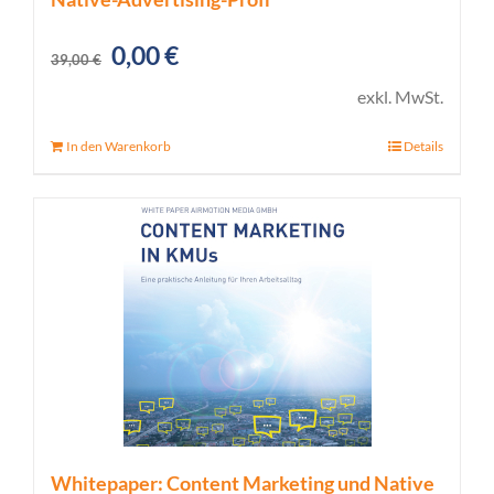
Ursprünglicher
Aktueller
0,00
€
39,00
€
Preis
Preis
exkl. MwSt.
war:
ist:
In den Warenkorb
Details
39,00 €
0,00 €.
Whitepaper: Content Marketing und Native