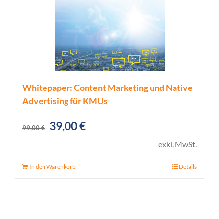
Whitepaper: Content Marketing und Native
Advertising für KMUs
Ursprünglicher
Aktueller
39,00
€
99,00
€
Preis
Preis
exkl. MwSt.
war:
ist:
In den Warenkorb
Details
99,00 €
39,00 €.