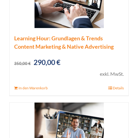
Learning Hour: Grundlagen & Trends
Content Marketing & Native Advertising
Ursprünglicher
Aktueller
290,00
€
350,00
€
Preis
Preis
exkl. MwSt.
war:
ist:
In den Warenkorb
Details
350,00 €
290,00 €.