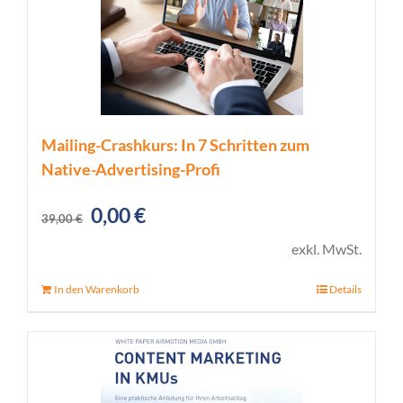
Mailing-Crashkurs: In 7 Schritten zum
Native-Advertising-Profi
Ursprünglicher
Aktueller
0,00
€
39,00
€
Preis
Preis
exkl. MwSt.
war:
ist:
In den Warenkorb
Details
39,00 €
0,00 €.