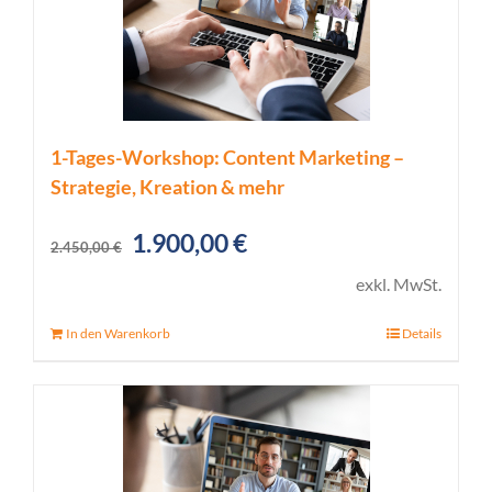
1-Tages-Workshop: Content Marketing –
Strategie, Kreation & mehr
Ursprünglicher
Aktueller
1.900,00
€
2.450,00
€
Preis
Preis
exkl. MwSt.
war:
ist:
In den Warenkorb
Details
2.450,00 €
1.900,00 €.