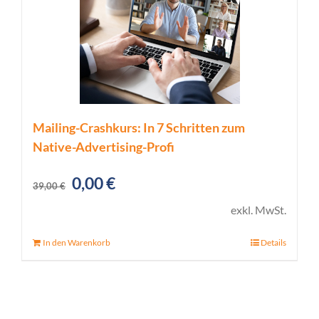
Mailing-Crashkurs: In 7 Schritten zum
Native-Advertising-Profi
Ursprünglicher
Aktueller
0,00
€
39,00
€
Preis
Preis
exkl. MwSt.
war:
ist:
In den Warenkorb
Details
39,00 €
0,00 €.