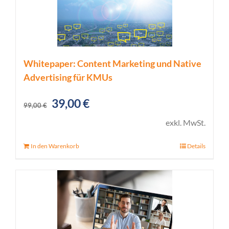
Whitepaper: Content Marketing und Native
Advertising für KMUs
Ursprünglicher
Aktueller
39,00
€
99,00
€
Preis
Preis
exkl. MwSt.
war:
ist:
In den Warenkorb
Details
99,00 €
39,00 €.