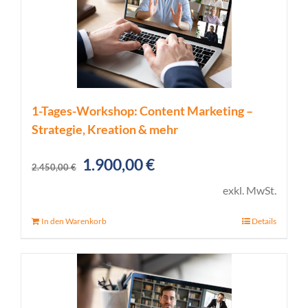
1-Tages-Workshop: Content Marketing –
Strategie, Kreation & mehr
Ursprünglicher
Aktueller
1.900,00
€
2.450,00
€
Preis
Preis
exkl. MwSt.
war:
ist:
In den Warenkorb
Details
2.450,00 €
1.900,00 €.