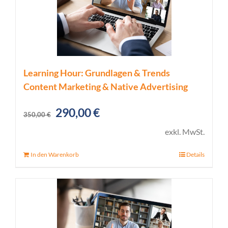
Learning Hour: Grundlagen & Trends
Content Marketing & Native Advertising
Ursprünglicher
Aktueller
290,00
€
350,00
€
Preis
Preis
exkl. MwSt.
war:
ist:
In den Warenkorb
Details
350,00 €
290,00 €.