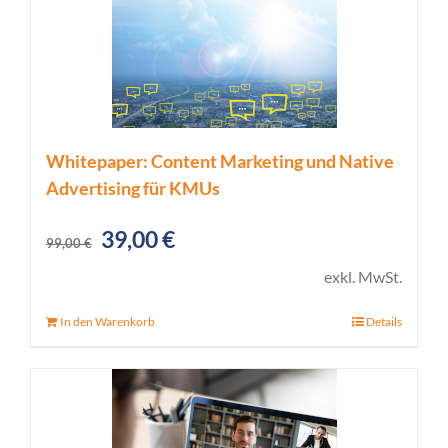
Whitepaper: Content Marketing und Native
Advertising für KMUs
Ursprünglicher
Aktueller
39,00
€
99,00
€
Preis
Preis
exkl. MwSt.
war:
ist:
In den Warenkorb
Details
99,00 €
39,00 €.