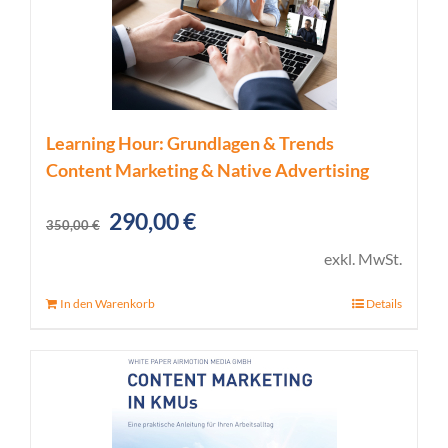
Learning Hour: Grundlagen & Trends
Content Marketing & Native Advertising
Ursprünglicher
Aktueller
290,00
€
350,00
€
Preis
Preis
exkl. MwSt.
war:
ist:
In den Warenkorb
Details
350,00 €
290,00 €.