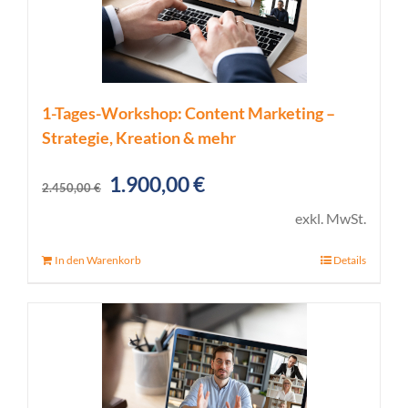
1-Tages-Workshop: Content Marketing –
Strategie, Kreation & mehr
Ursprünglicher
Aktueller
1.900,00
€
2.450,00
€
Preis
Preis
exkl. MwSt.
war:
ist:
In den Warenkorb
Details
2.450,00 €
1.900,00 €.