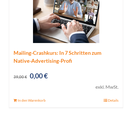
Mailing-Crashkurs: In 7 Schritten zum
Native-Advertising-Profi
Ursprünglicher
Aktueller
0,00
€
39,00
€
Preis
Preis
exkl. MwSt.
war:
ist:
In den Warenkorb
Details
39,00 €
0,00 €.