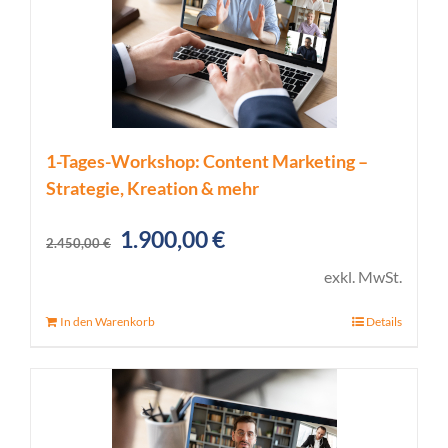
1-Tages-Workshop: Content Marketing –
Strategie, Kreation & mehr
Ursprünglicher
Aktueller
1.900,00
€
2.450,00
€
Preis
Preis
exkl. MwSt.
war:
ist:
In den Warenkorb
Details
2.450,00 €
1.900,00 €.