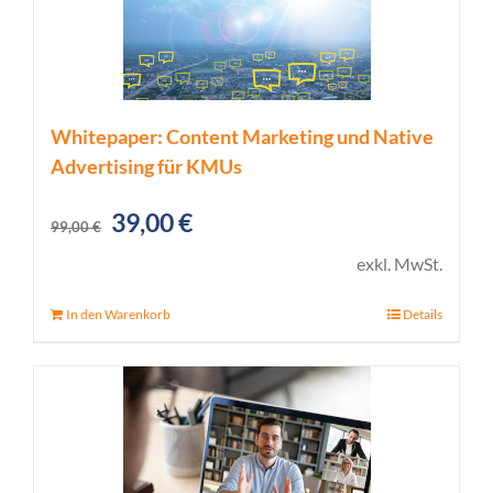
Whitepaper: Content Marketing und Native
Advertising für KMUs
Ursprünglicher
Aktueller
39,00
€
99,00
€
Preis
Preis
exkl. MwSt.
war:
ist:
In den Warenkorb
Details
99,00 €
39,00 €.