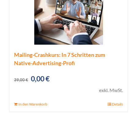
Mailing-Crashkurs: In 7 Schritten zum
Native-Advertising-Profi
Ursprünglicher
Aktueller
0,00
€
39,00
€
Preis
Preis
exkl. MwSt.
war:
ist:
In den Warenkorb
Details
39,00 €
0,00 €.