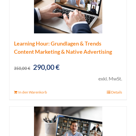
Learning Hour: Grundlagen & Trends
Content Marketing & Native Advertising
Ursprünglicher
Aktueller
290,00
€
350,00
€
Preis
Preis
exkl. MwSt.
war:
ist:
In den Warenkorb
Details
350,00 €
290,00 €.