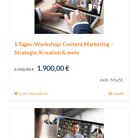
1-Tages-Workshop: Content Marketing –
Strategie, Kreation & mehr
Ursprünglicher
Aktueller
1.900,00
€
2.450,00
€
Preis
Preis
exkl. MwSt.
war:
ist:
In den Warenkorb
Details
2.450,00 €
1.900,00 €.