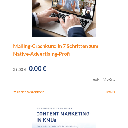
Mailing-Crashkurs: In 7 Schritten zum
Native-Advertising-Profi
Ursprünglicher
Aktueller
0,00
€
39,00
€
Preis
Preis
exkl. MwSt.
war:
ist:
In den Warenkorb
Details
39,00 €
0,00 €.