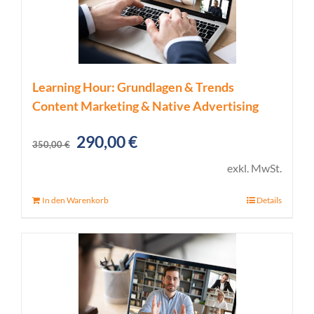
Learning Hour: Grundlagen & Trends
Content Marketing & Native Advertising
Ursprünglicher
Aktueller
290,00
€
350,00
€
Preis
Preis
exkl. MwSt.
war:
ist:
In den Warenkorb
Details
350,00 €
290,00 €.