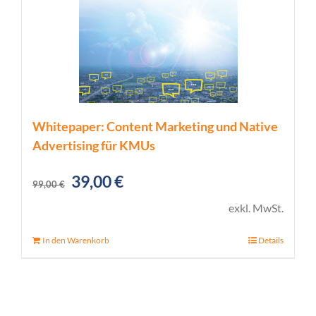
Whitepaper: Content Marketing und Native
Advertising für KMUs
Ursprünglicher
Aktueller
39,00
€
99,00
€
Preis
Preis
exkl. MwSt.
war:
ist:
In den Warenkorb
Details
99,00 €
39,00 €.