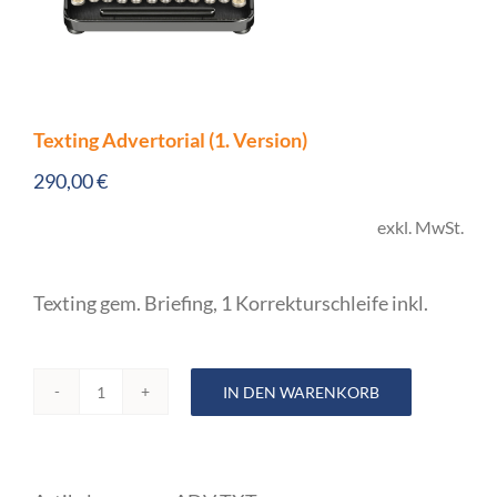
Texting Advertorial (1. Version)
290,00
€
exkl. MwSt.
Texting gem. Briefing, 1 Korrekturschleife inkl.
IN DEN WARENKORB
Texting
Advertorial
(1.
Version)