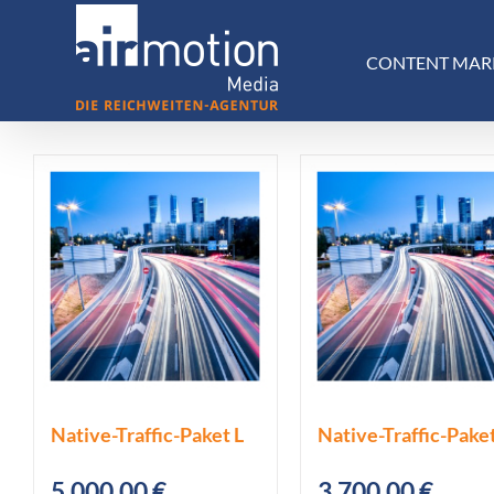
Skip
to
CONTENT MAR
content
Native-Traffic-Paket L
Native-Traffic-Pake
5.000,00
€
3.700,00
€