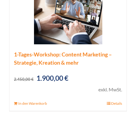
1-Tages-Workshop: Content Marketing –
Strategie, Kreation & mehr
Ursprünglicher
Aktueller
1.900,00
€
2.450,00
€
Preis
Preis
exkl. MwSt.
war:
ist:
In den Warenkorb
Details
2.450,00 €
1.900,00 €.