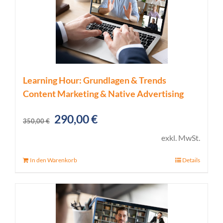
Learning Hour: Grundlagen & Trends
Content Marketing & Native Advertising
Ursprünglicher
Aktueller
290,00
€
350,00
€
Preis
Preis
exkl. MwSt.
war:
ist:
In den Warenkorb
Details
350,00 €
290,00 €.