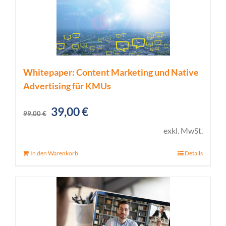
Whitepaper: Content Marketing und Native
Advertising für KMUs
Ursprünglicher
Aktueller
39,00
€
99,00
€
Preis
Preis
exkl. MwSt.
war:
ist:
In den Warenkorb
Details
99,00 €
39,00 €.