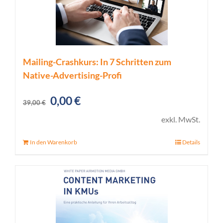
Mailing-Crashkurs: In 7 Schritten zum
Native-Advertising-Profi
Ursprünglicher
Aktueller
0,00
€
39,00
€
Preis
Preis
exkl. MwSt.
war:
ist:
In den Warenkorb
Details
39,00 €
0,00 €.