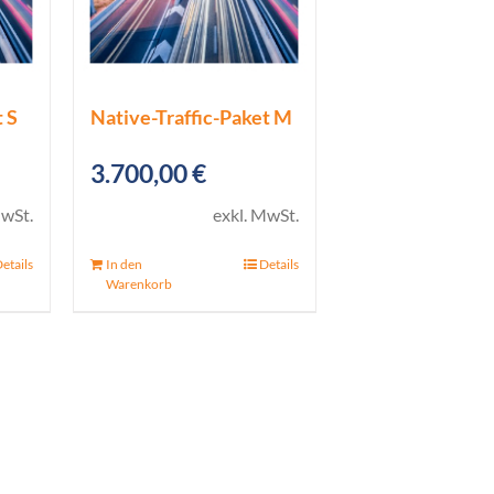
 S
Native-Traffic-Paket M
3.700,00
€
MwSt.
exkl. MwSt.
etails
In den
Details
Warenkorb