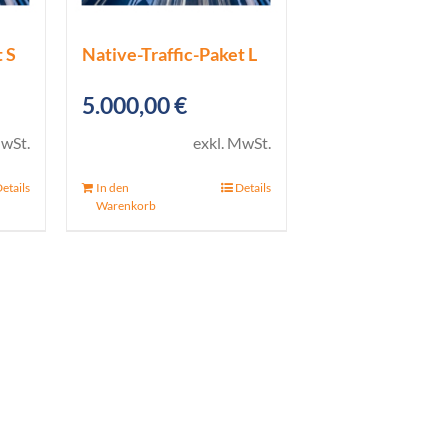
 S
Native-Traffic-Paket L
5.000,00
€
MwSt.
exkl. MwSt.
etails
In den
Details
Warenkorb