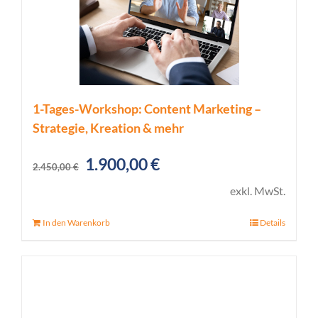
1-Tages-Workshop: Content Marketing –
Strategie, Kreation & mehr
Ursprünglicher
Aktueller
1.900,00
€
2.450,00
€
Preis
Preis
exkl. MwSt.
war:
ist:
In den Warenkorb
Details
2.450,00 €
1.900,00 €.