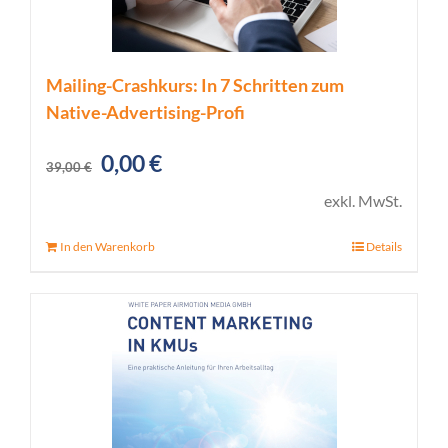
Mailing-Crashkurs: In 7 Schritten zum
Native-Advertising-Profi
Ursprünglicher
Aktueller
0,00
€
39,00
€
Preis
Preis
exkl. MwSt.
war:
ist:
In den Warenkorb
Details
39,00 €
0,00 €.