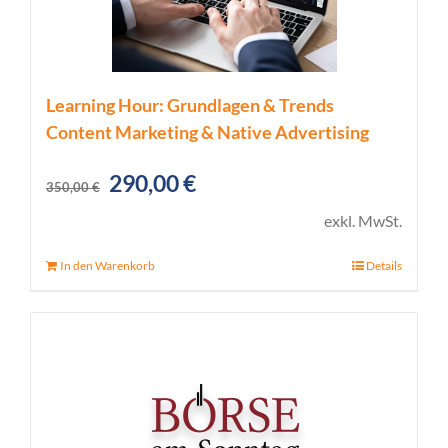
Learning Hour: Grundlagen & Trends
Content Marketing & Native Advertising
Ursprünglicher
Aktueller
290,00
€
350,00
€
Preis
Preis
exkl. MwSt.
war:
ist:
In den Warenkorb
Details
350,00 €
290,00 €.