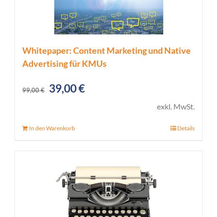
Whitepaper: Content Marketing und Native
Advertising für KMUs
Ursprünglicher
Aktueller
39,00
€
99,00
€
Preis
Preis
exkl. MwSt.
war:
ist:
In den Warenkorb
Details
99,00 €
39,00 €.