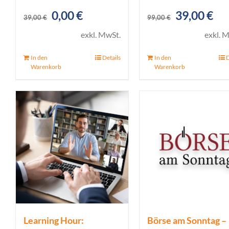
Ursprünglicher
Aktueller
Ursprüngl
Akt
0,00
€
39,00
€
39,00
€
99,00
€
Preis
Preis
Preis
Pre
exkl. MwSt.
exkl. 
war:
ist:
war:
ist:
In den
Details
In den
D
39,00 €
0,00 €.
99,00 €
39,
Warenkorb
Warenkorb
Learning Hour:
Börse am Sonntag –