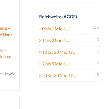
Reichweite (AGOF)
ung –
(14)
0 bis 1 Mio. UU
ue User
(4)
1 bis 2 Mio. UU
itte
(5)
10 bis 20 Mio. UU
trieren
(7)
2 bis 5 Mio. UU
xkl. MwSt.
(3)
20 bis 30 Mio. UU