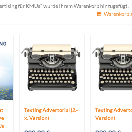
ertising für KMUs“ wurde Ihrem Warenkorb hinzugefügt.
Warenkorb 
nt
Texting Advertorial (2.-
Texting Advertor
ve
x. Version)
Version)
Us