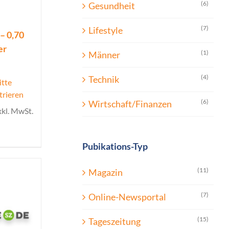
(6)
Gesundheit
(7)
Lifestyle
– 0,70
er
(1)
Männer
(4)
Technik
itte
trieren
(6)
Wirtschaft/Finanzen
xkl. MwSt.
Pubikations-Typ
(11)
Magazin
(7)
Online-Newsportal
(15)
Tageszeitung