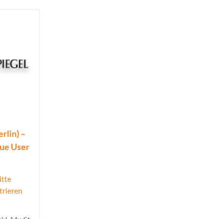
rlin) –
que User
itte
trieren