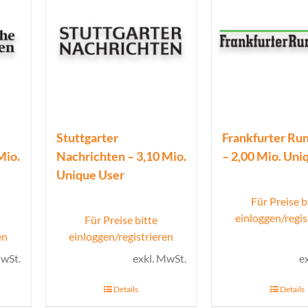
Stuttgarter
Frankfurter Ru
Mio.
Nachrichten – 3,10 Mio.
– 2,00 Mio. Uni
Unique User
Für Preise b
einloggen/regis
Für Preise bitte
en
einloggen/registrieren
MwSt.
exkl. MwSt.
e
Details
Details