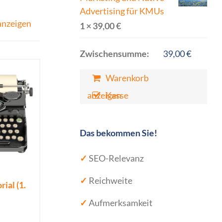
Advertising für KMUs
anzeigen
1 ×
39,00
€
Zwischensumme:
39,00
€
Warenkorb
anzeigen
Kasse
Das bekommen Sie!
✓
SEO-Relevanz
✓
Reichweite
ial (1.
✓
Aufmerksamkeit