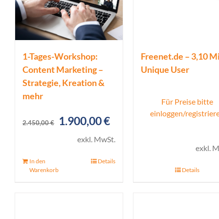
1-Tages-Workshop:
Freenet.de – 3,10 Mi
Content Marketing –
Unique User
Strategie, Kreation &
mehr
Für Preise bitte
einloggen/registrier
Ursprünglicher
Aktueller
1.900,00
€
2.450,00
€
Preis
Preis
exkl. MwSt.
exkl. 
war:
ist:
In den
Details
2.450,00 €
1.900,00 €.
Warenkorb
Details