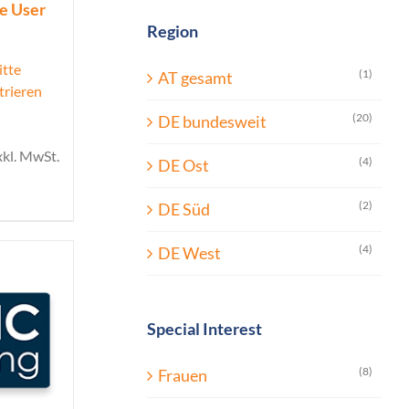
ue User
Region
itte
(1)
AT gesamt
trieren
(20)
DE bundesweit
xkl. MwSt.
(4)
DE Ost
(2)
DE Süd
(4)
DE West
Special Interest
(8)
Frauen