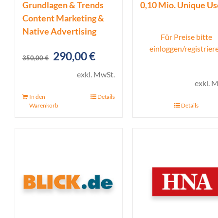
Grundlagen & Trends
0,10 Mio. Unique Us
Content Marketing &
Native Advertising
Für Preise bitte
einloggen/registrier
Ursprünglicher
Aktueller
290,00
€
350,00
€
Preis
Preis
exkl. MwSt.
exkl. 
war:
ist:
In den
Details
350,00 €
290,00 €.
Warenkorb
Details