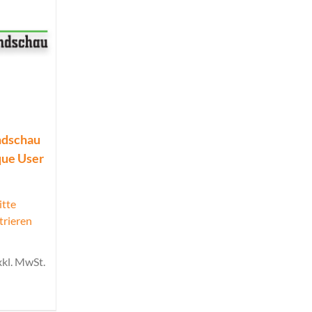
ndschau
que User
itte
trieren
xkl. MwSt.