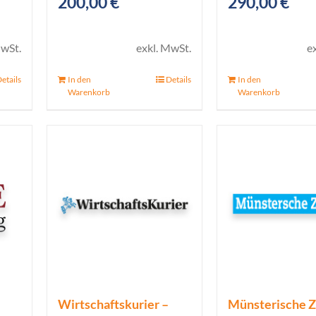
200,00
€
290,00
€
icher
ueller
is
MwSt.
exkl. MwSt.
e
etails
In den
Details
In den
00 €.
Warenkorb
Warenkorb
Wirtschaftskurier –
Münsterische Z