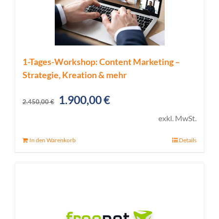
1-Tages-Workshop: Content Marketing –
Strategie, Kreation & mehr
Ursprünglicher
Aktueller
1.900,00
€
2.450,00
€
Preis
Preis
exkl. MwSt.
war:
ist:
In den Warenkorb
Details
2.450,00 €
1.900,00 €.