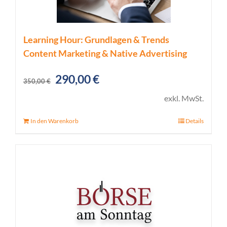
Learning Hour: Grundlagen & Trends
Content Marketing & Native Advertising
Ursprünglicher
Aktueller
290,00
€
350,00
€
Preis
Preis
exkl. MwSt.
war:
ist:
In den Warenkorb
Details
350,00 €
290,00 €.