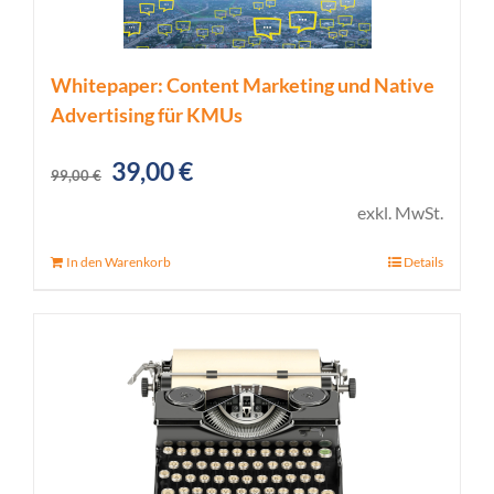
Whitepaper: Content Marketing und Native
Advertising für KMUs
Ursprünglicher
Aktueller
39,00
€
99,00
€
Preis
Preis
exkl. MwSt.
war:
ist:
In den Warenkorb
Details
99,00 €
39,00 €.