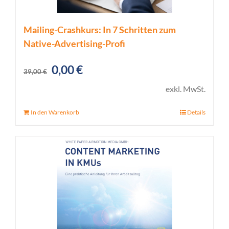
Mailing-Crashkurs: In 7 Schritten zum
Native-Advertising-Profi
Ursprünglicher
Aktueller
0,00
€
39,00
€
Preis
Preis
exkl. MwSt.
war:
ist:
In den Warenkorb
Details
39,00 €
0,00 €.