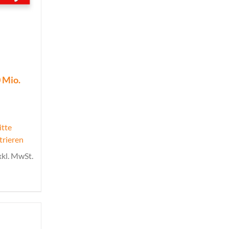
 Mio.
itte
trieren
xkl. MwSt.