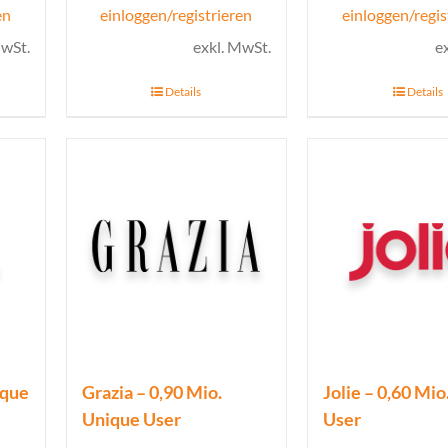
en
einloggen/registrieren
einloggen/regis
MwSt.
exkl. MwSt.
e
Details
Details
ique
Grazia – 0,90 Mio.
Jolie – 0,60 Mi
Unique User
User