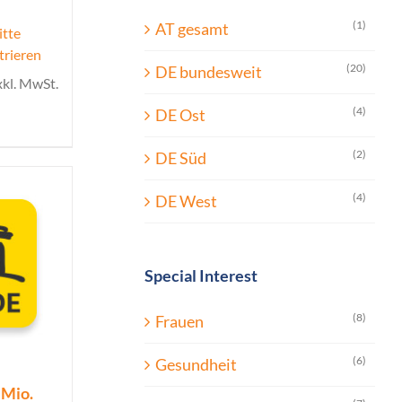
(1)
AT gesamt
itte
trieren
(20)
DE bundesweit
xkl. MwSt.
(4)
DE Ost
(2)
DE Süd
(4)
DE West
Special Interest
(8)
Frauen
(6)
Gesundheit
 Mio.