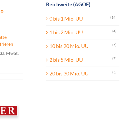
Reichweite (AGOF)
o.
(14)
0 bis 1 Mio. UU
(4)
1 bis 2 Mio. UU
itte
trieren
(5)
10 bis 20 Mio. UU
xkl. MwSt.
(7)
2 bis 5 Mio. UU
(3)
20 bis 30 Mio. UU