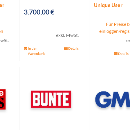
er
Unique User
3.700,00
€
Für Preise b
en
einloggen/regis
exkl. MwSt.
MwSt.
e
In den
Details
Warenkorb
Details