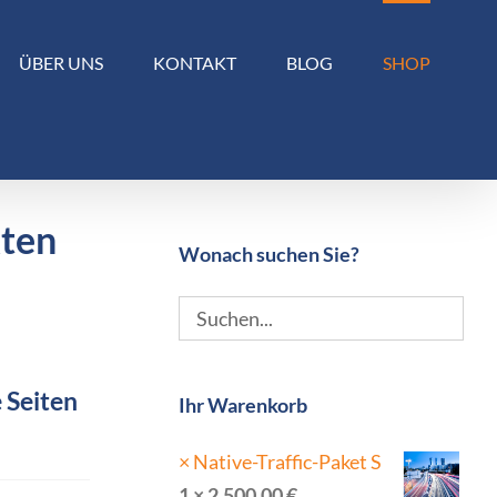
ÜBER UNS
KONTAKT
BLOG
SHOP
kten
Wonach suchen Sie?
 Seiten
Ihr Warenkorb
×
Native-Traffic-Paket S
1 ×
2.500,00
€