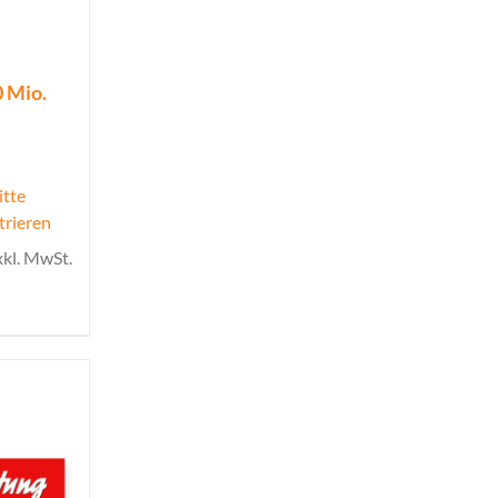
0 Mio.
itte
trieren
xkl. MwSt.