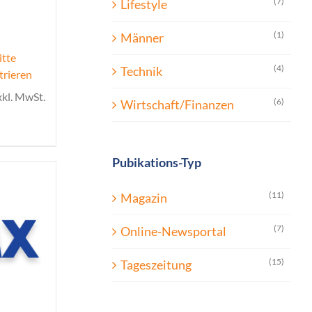
(7)
Lifestyle
(1)
Männer
itte
(4)
Technik
trieren
xkl. MwSt.
(6)
Wirtschaft/Finanzen
Pubikations-Typ
(11)
Magazin
(7)
Online-Newsportal
(15)
Tageszeitung