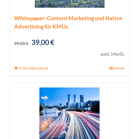
Whitepaper: Content Marketing und Native
Advertising für KMUs
Ursprünglicher
Aktueller
39,00
€
99,00
€
Preis
Preis
exkl. MwSt.
war:
ist:
In den Warenkorb
Details
99,00 €
39,00 €.