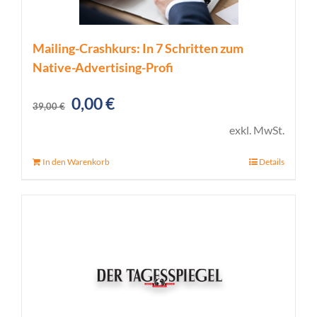
Mailing-Crashkurs: In 7 Schritten zum
Native-Advertising-Profi
Ursprünglicher
Aktueller
0,00
€
39,00
€
Preis
Preis
exkl. MwSt.
war:
ist:
In den Warenkorb
Details
39,00 €
0,00 €.