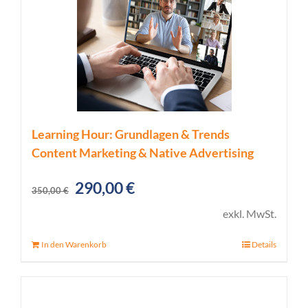
Learning Hour: Grundlagen & Trends
Content Marketing & Native Advertising
Ursprünglicher
Aktueller
290,00
€
350,00
€
Preis
Preis
exkl. MwSt.
war:
ist:
In den Warenkorb
Details
350,00 €
290,00 €.