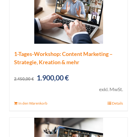
1-Tages-Workshop: Content Marketing –
Strategie, Kreation & mehr
Ursprünglicher
Aktueller
1.900,00
€
2.450,00
€
Preis
Preis
exkl. MwSt.
war:
ist:
In den Warenkorb
Details
2.450,00 €
1.900,00 €.