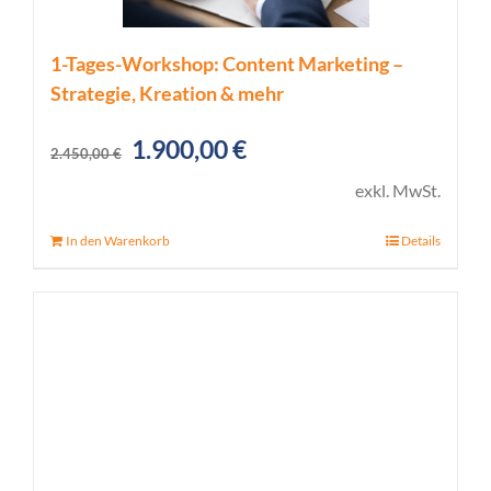
1-Tages-Workshop: Content Marketing –
Strategie, Kreation & mehr
Ursprünglicher
Aktueller
1.900,00
€
2.450,00
€
Preis
Preis
exkl. MwSt.
war:
ist:
In den Warenkorb
Details
2.450,00 €
1.900,00 €.