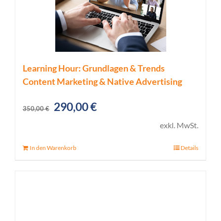
Learning Hour: Grundlagen & Trends
Content Marketing & Native Advertising
Ursprünglicher
Aktueller
290,00
€
350,00
€
Preis
Preis
exkl. MwSt.
war:
ist:
In den Warenkorb
Details
350,00 €
290,00 €.