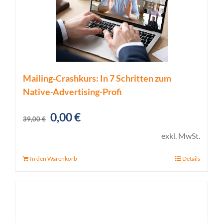
Mailing-Crashkurs: In 7 Schritten zum
Native-Advertising-Profi
Ursprünglicher
Aktueller
0,00
€
39,00
€
Preis
Preis
exkl. MwSt.
war:
ist:
In den Warenkorb
Details
39,00 €
0,00 €.