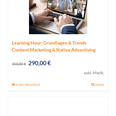
Learning Hour: Grundlagen & Trends
Content Marketing & Native Advertising
Ursprünglicher
Aktueller
290,00
€
350,00
€
Preis
Preis
exkl. MwSt.
war:
ist:
In den Warenkorb
Details
350,00 €
290,00 €.