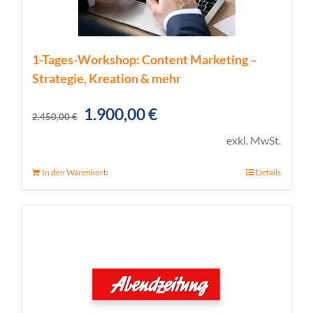
1-Tages-Workshop: Content Marketing –
Strategie, Kreation & mehr
Ursprünglicher
Aktueller
1.900,00
€
2.450,00
€
Preis
Preis
exkl. MwSt.
war:
ist:
In den Warenkorb
Details
2.450,00 €
1.900,00 €.