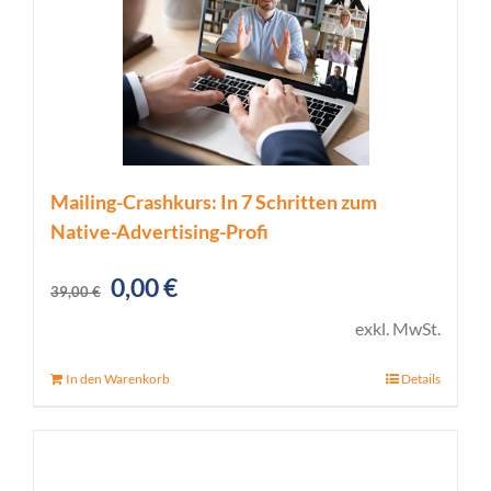
Mailing-Crashkurs: In 7 Schritten zum
Native-Advertising-Profi
Ursprünglicher
Aktueller
0,00
€
39,00
€
Preis
Preis
exkl. MwSt.
war:
ist:
In den Warenkorb
Details
39,00 €
0,00 €.