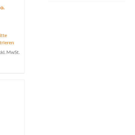
o.
itte
trieren
xkl. MwSt.