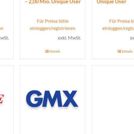
– 2,00 Mio. Unique User
Unique User
Für Preise bitte
Für Preise b
en
einloggen/registrieren
einloggen/regis
MwSt.
exkl. MwSt.
e
Details
Details