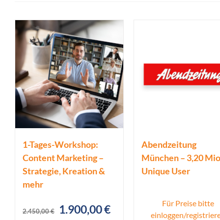
1-Tages-Workshop:
Abendzeitung
Content Marketing –
München – 3,20 Mio
Strategie, Kreation &
Unique User
mehr
Für Preise bitte
Ursprünglicher
Aktueller
1.900,00
€
2.450,00
€
einloggen/registrier