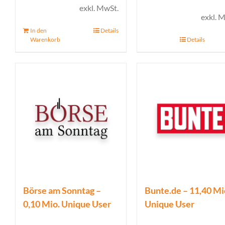
Preis
Preis
exkl. MwSt.
exkl. 
war:
ist:
In den
Details
2.450,00 €
1.900,00 €.
Warenkorb
Details
Börse am Sonntag –
Bunte.de – 11,40 Mi
0,10 Mio. Unique User
Unique User