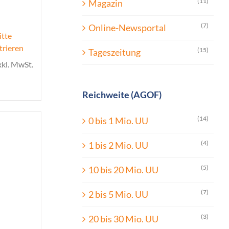
(11)
Magazin
(7)
Online-Newsportal
itte
trieren
(15)
Tageszeitung
xkl. MwSt.
Reichweite (AGOF)
(14)
0 bis 1 Mio. UU
(4)
1 bis 2 Mio. UU
(5)
10 bis 20 Mio. UU
(7)
2 bis 5 Mio. UU
(3)
20 bis 30 Mio. UU