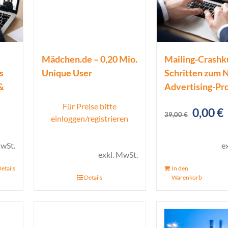
Mädchen.de – 0,20 Mio.
Mailing-Crashku
s
Unique User
Schritten zum 
&
Advertising-Pro
Für Preise bitte
Ursprü
0,00
€
39,00
€
einloggen/registrieren
licher
ktueller
Preis
reis
war:
i
MwSt.
e
exkl. MwSt.
st:
39,00 
0
etails
In den
90,00 €.
Details
Warenkorb