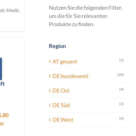
Nutzen Sie die folgenden Filter,
xkl. MwSt.
um die für Sie relevanten
Produkte zu finden.
Region
(1)
AT gesamt
(20)
DE bundesweit
(4)
DE Ost
(2)
DE Süd
5,80
(4)
DE West
er