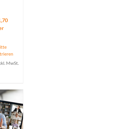
1,70
er
itte
trieren
xkl. MwSt.