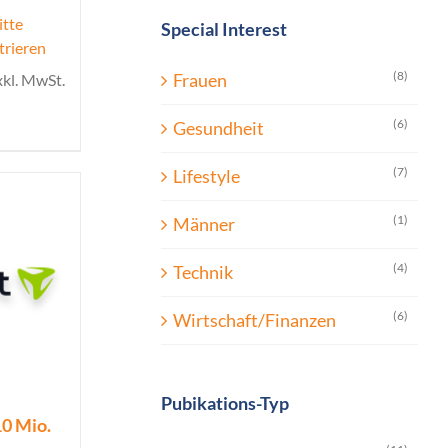
itte
Special Interest
trieren
(8)
Frauen
xkl. MwSt.
(6)
Gesundheit
(7)
Lifestyle
(1)
Männer
(4)
Technik
(6)
Wirtschaft/Finanzen
Pubikations-Typ
10 Mio.