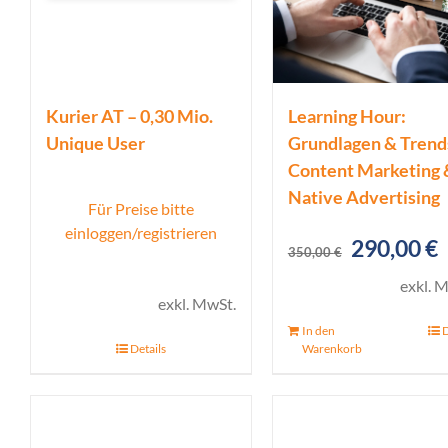
Kurier AT – 0,30 Mio.
Learning Hour:
Unique User
Grundlagen & Trend
Content Marketing 
Native Advertising
Für Preise bitte
einloggen/registrieren
Ursprüng
A
290,00
€
350,00
€
Preis
P
exkl. 
exkl. MwSt.
war:
i
In den
D
350,00 €
2
Details
Warenkorb