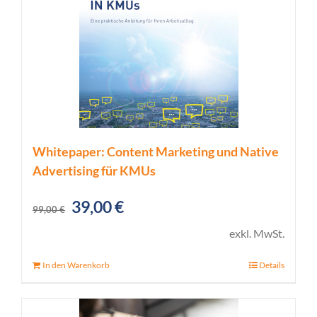
Whitepaper: Content Marketing und Native
Advertising für KMUs
Ursprünglicher
Aktueller
39,00
€
99,00
€
Preis
Preis
exkl. MwSt.
war:
ist:
In den Warenkorb
Details
99,00 €
39,00 €.