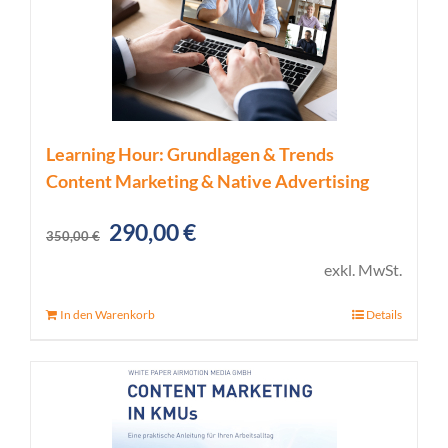
Learning Hour: Grundlagen & Trends
Content Marketing & Native Advertising
Ursprünglicher
Aktueller
290,00
€
350,00
€
Preis
Preis
exkl. MwSt.
war:
ist:
In den Warenkorb
Details
350,00 €
290,00 €.