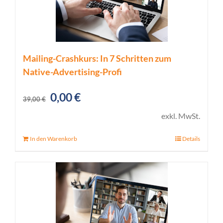
Mailing-Crashkurs: In 7 Schritten zum
Native-Advertising-Profi
Ursprünglicher
Aktueller
0,00
€
39,00
€
Preis
Preis
exkl. MwSt.
war:
ist:
In den Warenkorb
Details
39,00 €
0,00 €.