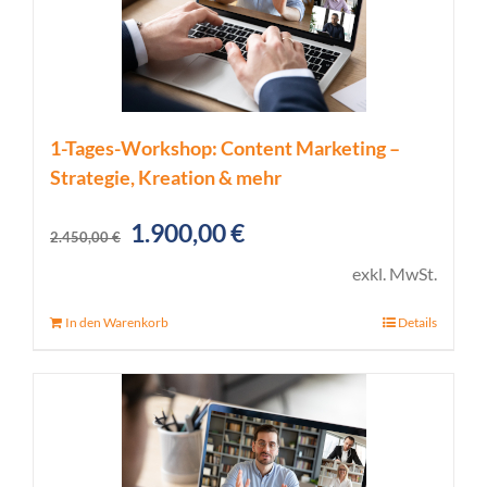
1-Tages-Workshop: Content Marketing –
Strategie, Kreation & mehr
Ursprünglicher
Aktueller
1.900,00
€
2.450,00
€
Preis
Preis
exkl. MwSt.
war:
ist:
In den Warenkorb
Details
2.450,00 €
1.900,00 €.