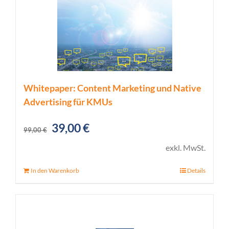
Whitepaper: Content Marketing und Native
Advertising für KMUs
Ursprünglicher
Aktueller
39,00
€
99,00
€
Preis
Preis
exkl. MwSt.
war:
ist:
In den Warenkorb
Details
99,00 €
39,00 €.