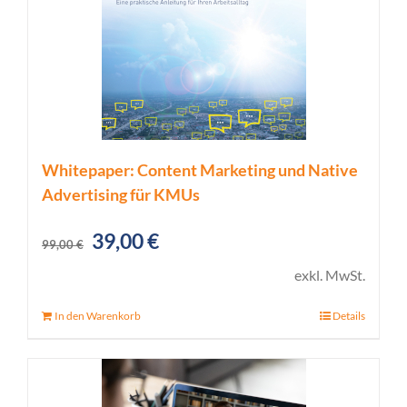
Whitepaper: Content Marketing und Native
Advertising für KMUs
Ursprünglicher
Aktueller
39,00
€
99,00
€
Preis
Preis
exkl. MwSt.
war:
ist:
In den Warenkorb
Details
99,00 €
39,00 €.