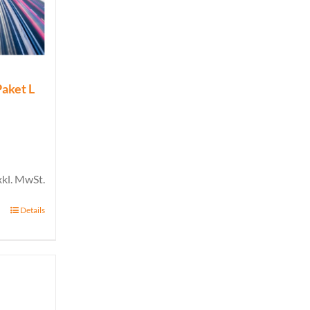
Paket L
xkl. MwSt.
Details