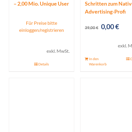
– 2,00 Mio. Unique User
Schritten zum Nativ
Advertising-Profi
Für Preise bitte
Ursprüngl
Aktu
0,00
€
39,00
€
einloggen/registrieren
Preis
Prei
war:
ist:
exkl. 
exkl. MwSt.
39,00 €
0,00
In den
D
Details
Warenkorb