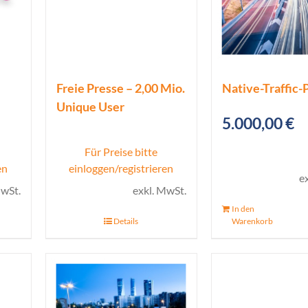
Freie Presse – 2,00 Mio.
Native-Traffic-
Unique User
5.000,00
€
Für Preise bitte
en
einloggen/registrieren
e
MwSt.
exkl. MwSt.
In den
Details
Warenkorb