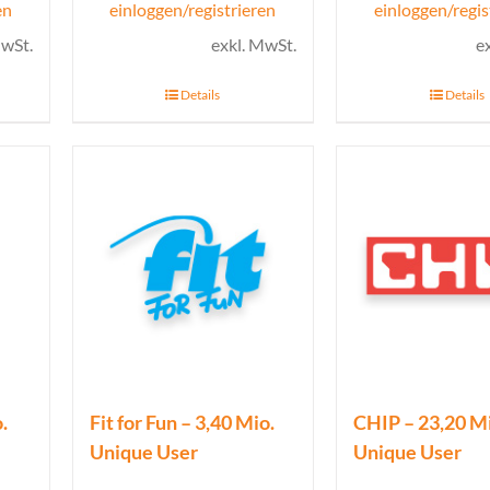
en
einloggen/registrieren
einloggen/regis
MwSt.
exkl. MwSt.
e
Details
Details
.
Fit for Fun – 3,40 Mio.
CHIP – 23,20 M
Unique User
Unique User