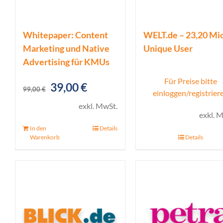
Whitepaper: Content
WELT.de – 23,20 Mio
Marketing und Native
Unique User
Advertising für KMUs
Für Preise bitte
Ursprünglicher
Aktueller
39,00
€
99,00
€
einloggen/registrier
Preis
Preis
exkl. MwSt.
exkl. 
war:
ist:
In den
Details
99,00 €
39,00 €.
Warenkorb
Details