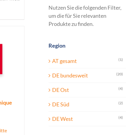
Nutzen Sie die folgenden Filter,
um die für Sie relevanten
Produkte zu finden.
Region
(1)
AT gesamt
(20)
DE bundesweit
(4)
DE Ost
Unique
(2)
DE Süd
(4)
DE West
itte