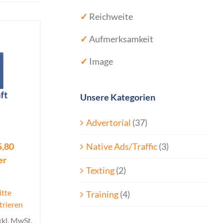
✓
Reichweite
✓
Aufmerksamkeit
✓
Image
Unsere Kategorien
Advertorial
(37)
Native Ads/Traffic
(3)
5,80
er
Texting
(2)
itte
Training
(4)
trieren
xkl. MwSt.