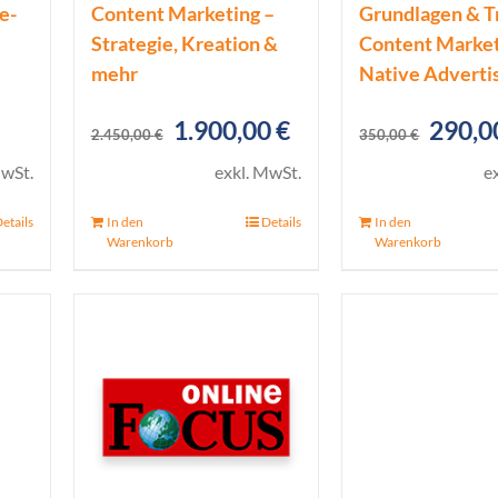
e-
Content Marketing –
Grundlagen & T
Strategie, Kreation &
Content Market
mehr
Native Adverti
icher
eller
Ursprünglicher
Aktueller
Urspr
1.900,00
€
290,
s
2.450,00
€
350,00
€
Preis
Preis
Preis
MwSt.
exkl. MwSt.
e
war:
ist:
war:
 €.
etails
In den
Details
In den
2.450,00 €
1.900,00 €.
350,0
Warenkorb
Warenkorb