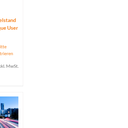
elstand
que User
itte
trieren
xkl. MwSt.