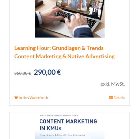
Learning Hour: Grundlagen & Trends
Content Marketing & Native Advertising
Ursprünglicher
Aktueller
290,00
€
350,00
€
Preis
Preis
exkl. MwSt.
war:
ist:
In den Warenkorb
Details
350,00 €
290,00 €.