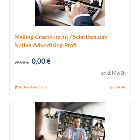
Mailing-Crashkurs: In 7 Schritten zum
Native-Advertising-Profi
Ursprünglicher
Aktueller
0,00
€
39,00
€
Preis
Preis
exkl. MwSt.
war:
ist:
In den Warenkorb
Details
39,00 €
0,00 €.