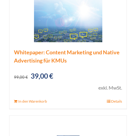
Whitepaper: Content Marketing und Native
Advertising für KMUs
Ursprünglicher
Aktueller
39,00
€
99,00
€
Preis
Preis
exkl. MwSt.
war:
ist:
In den Warenkorb
Details
99,00 €
39,00 €.