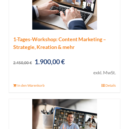
1-Tages-Workshop: Content Marketing –
Strategie, Kreation & mehr
Ursprünglicher
Aktueller
1.900,00
€
2.450,00
€
Preis
Preis
exkl. MwSt.
war:
ist:
In den Warenkorb
Details
2.450,00 €
1.900,00 €.