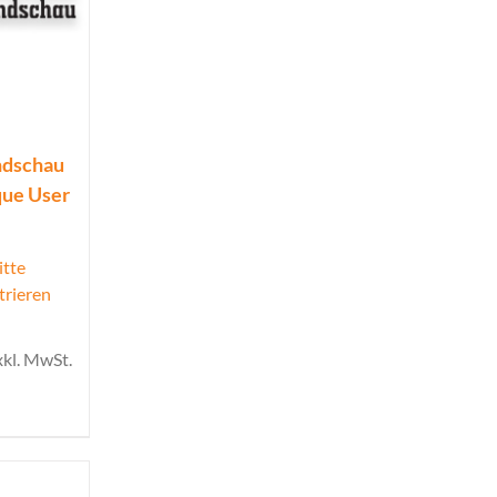
ndschau
que User
itte
trieren
xkl. MwSt.