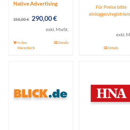
Native Advertising
Für Preise bitte
einloggen/registrier
Ursprünglicher
Aktueller
290,00
€
350,00
€
Preis
Preis
exkl. MwSt.
exkl. 
war:
ist:
In den
Details
350,00 €
290,00 €.
Warenkorb
Details