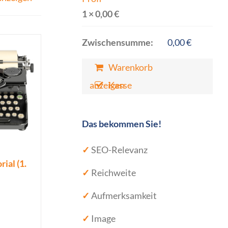
1 ×
0,00
€
Zwischensumme:
0,00
€
Warenkorb
anzeigen
Kasse
Das bekommen Sie!
✓
SEO-Relevanz
ial (1.
✓
Reichweite
✓
Aufmerksamkeit
✓
Image