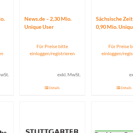
o.
News.de – 2,30 Mio.
Sächsische Zeit
Unique User
0,90 Mio. Uniq
Für Preise bitte
Für Preise b
en
einloggen/registrieren
einloggen/regis
MwSt.
exkl. MwSt.
e
Details
Details