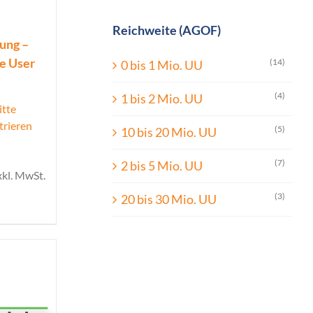
Reichweite (AGOF)
ung –
ue User
(14)
0 bis 1 Mio. UU
(4)
1 bis 2 Mio. UU
itte
trieren
(5)
10 bis 20 Mio. UU
(7)
2 bis 5 Mio. UU
xkl. MwSt.
(3)
20 bis 30 Mio. UU