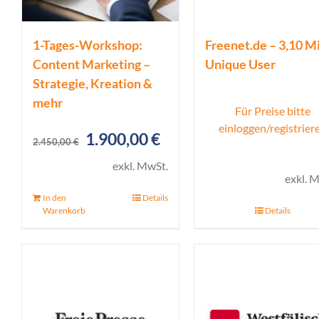
1-Tages-Workshop:
Freenet.de – 3,10 Mi
Content Marketing –
Unique User
Strategie, Kreation &
mehr
Für Preise bitte
einloggen/registrier
Ursprünglicher
Aktueller
1.900,00
€
2.450,00
€
Preis
Preis
exkl. MwSt.
exkl. 
war:
ist:
In den
Details
2.450,00 €
1.900,00 €.
Warenkorb
Details