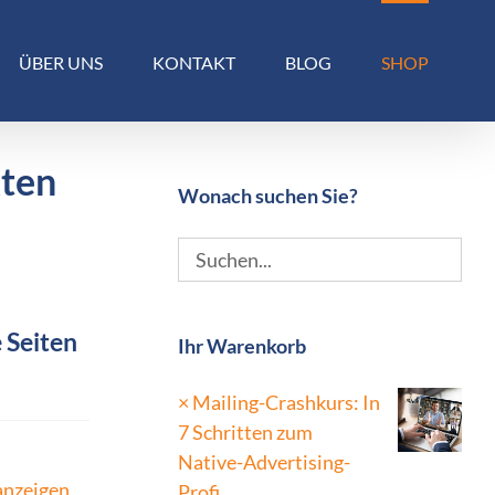
ÜBER UNS
KONTAKT
BLOG
SHOP
kten
Wonach suchen Sie?
 Seiten
Ihr Warenkorb
×
Mailing-Crashkurs: In
7 Schritten zum
Native-Advertising-
anzeigen
Profi