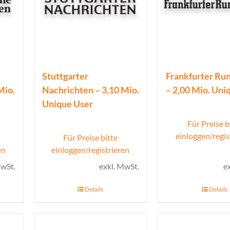
Stuttgarter
Frankfurter Ru
Mio.
Nachrichten – 3,10 Mio.
– 2,00 Mio. Uni
Unique User
Für Preise b
einloggen/regis
Für Preise bitte
en
einloggen/registrieren
MwSt.
exkl. MwSt.
e
Details
Details