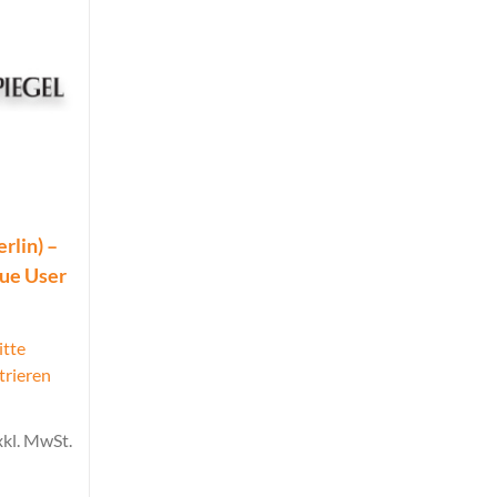
rlin) –
que User
itte
trieren
xkl. MwSt.