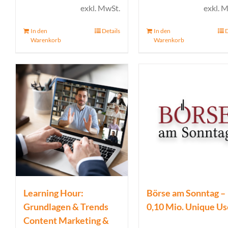
Preis
Preis
Preis
Pre
exkl. MwSt.
exkl. 
war:
ist:
war:
ist:
In den
Details
In den
D
39,00 €
0,00 €.
99,00 €
39,
Warenkorb
Warenkorb
Learning Hour:
Börse am Sonntag –
Grundlagen & Trends
0,10 Mio. Unique Us
Content Marketing &