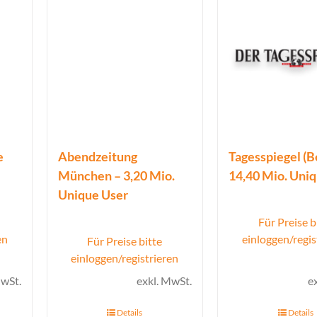
e
Abendzeitung
Tagesspiegel (Be
München – 3,20 Mio.
14,40 Mio. Uni
Unique User
Für Preise b
en
einloggen/regis
Für Preise bitte
einloggen/registrieren
MwSt.
exkl. MwSt.
e
Details
Details