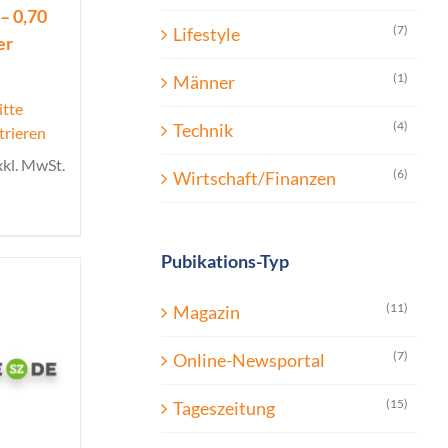
– 0,70
(7)
Lifestyle
er
(1)
Männer
itte
(4)
Technik
trieren
xkl. MwSt.
(6)
Wirtschaft/Finanzen
Pubikations-Typ
(11)
Magazin
(7)
Online-Newsportal
(15)
Tageszeitung