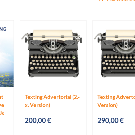
nt
Texting Advertorial (2.-
Texting Advertor
ve
x. Version)
Version)
Us
200,00
€
290,00
€
icher
ueller