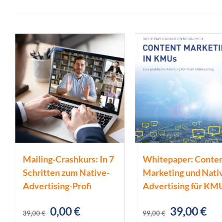
Mailing-Crashkurs: In 7
Whitepaper: Conte
Schritten zum Native-
Marketing und Nati
Advertising-Profi
Advertising für KM
Ursprünglicher
Aktueller
Ursprüngl
Akt
0,00
€
39,00
€
39,00
€
99,00
€