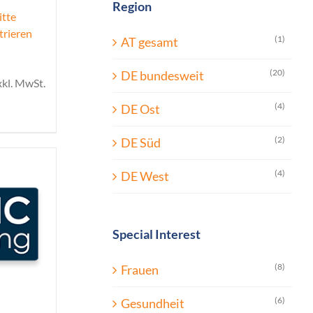
Region
itte
trieren
(1)
AT gesamt
(20)
DE bundesweit
xkl. MwSt.
(4)
DE Ost
(2)
DE Süd
(4)
DE West
Special Interest
(8)
Frauen
(6)
Gesundheit