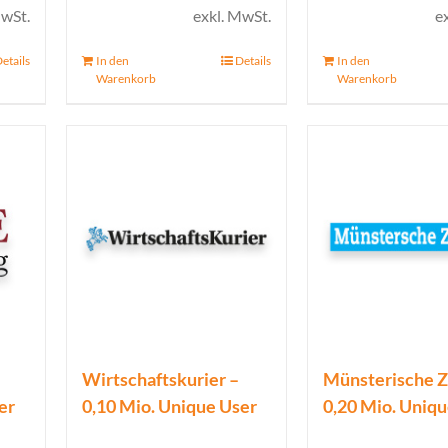
is
MwSt.
exkl. MwSt.
e
etails
In den
Details
In den
00 €.
Warenkorb
Warenkorb
Wirtschaftskurier –
Münsterische Z
er
0,10 Mio. Unique User
0,20 Mio. Uniq