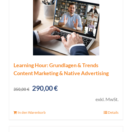
Learning Hour: Grundlagen & Trends
Content Marketing & Native Advertising
Ursprünglicher
Aktueller
290,00
€
350,00
€
Preis
Preis
exkl. MwSt.
war:
ist:
In den Warenkorb
Details
350,00 €
290,00 €.