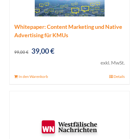
Whitepaper: Content Marketing und Native
Advertising für KMUs
Ursprünglicher
Aktueller
39,00
€
99,00
€
Preis
Preis
exkl. MwSt.
war:
ist:
In den Warenkorb
Details
99,00 €
39,00 €.