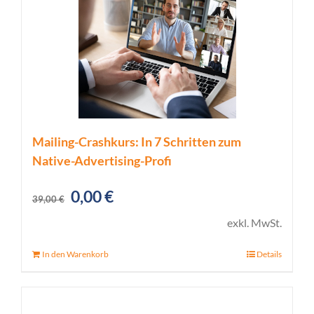
Mailing-Crashkurs: In 7 Schritten zum
Native-Advertising-Profi
Ursprünglicher
Aktueller
0,00
€
39,00
€
Preis
Preis
exkl. MwSt.
war:
ist:
In den Warenkorb
Details
39,00 €
0,00 €.