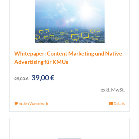
Whitepaper: Content Marketing und Native
Advertising für KMUs
Ursprünglicher
Aktueller
39,00
€
99,00
€
Preis
Preis
exkl. MwSt.
war:
ist:
In den Warenkorb
Details
99,00 €
39,00 €.