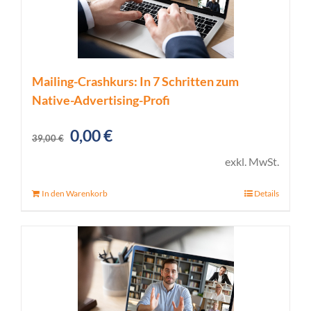
Mailing-Crashkurs: In 7 Schritten zum
Native-Advertising-Profi
Ursprünglicher
Aktueller
0,00
€
39,00
€
Preis
Preis
exkl. MwSt.
war:
ist:
In den Warenkorb
Details
39,00 €
0,00 €.