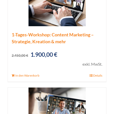
1-Tages-Workshop: Content Marketing –
Strategie, Kreation & mehr
Ursprünglicher
Aktueller
1.900,00
€
2.450,00
€
Preis
Preis
exkl. MwSt.
war:
ist:
In den Warenkorb
Details
2.450,00 €
1.900,00 €.