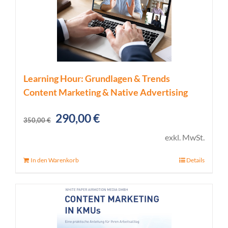
Learning Hour: Grundlagen & Trends
Content Marketing & Native Advertising
Ursprünglicher
Aktueller
290,00
€
350,00
€
Preis
Preis
exkl. MwSt.
war:
ist:
In den Warenkorb
Details
350,00 €
290,00 €.