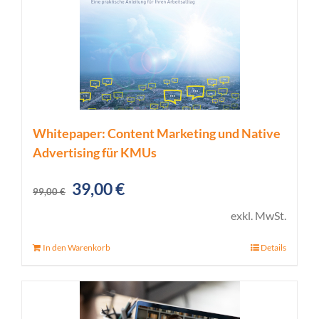
Whitepaper: Content Marketing und Native
Advertising für KMUs
Ursprünglicher
Aktueller
39,00
€
99,00
€
Preis
Preis
exkl. MwSt.
war:
ist:
In den Warenkorb
Details
99,00 €
39,00 €.