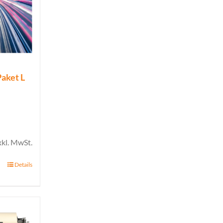
Paket L
xkl. MwSt.
Details