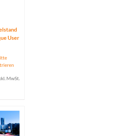
elstand
que User
itte
trieren
xkl. MwSt.