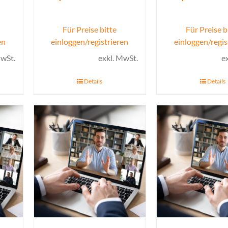
Für Preise bitte
Für Preise b
en
einloggen/registrieren
einloggen/regis
MwSt.
exkl. MwSt.
e
Details
Details