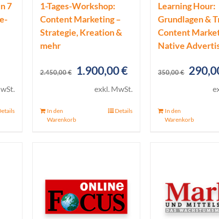
n 7
1-Tages-Workshop:
Learning Hour:
e-
Content Marketing –
Grundlagen & T
Strategie, Kreation &
Content Market
mehr
Native Adverti
icher
eller
Ursprünglicher
Aktueller
Urspr
1.900,00
€
290,
s
2.450,00
€
350,00
€
Preis
Preis
Preis
MwSt.
exkl. MwSt.
e
war:
ist:
war:
 €.
etails
In den
Details
In den
2.450,00 €
1.900,00 €.
350,0
Warenkorb
Warenkorb