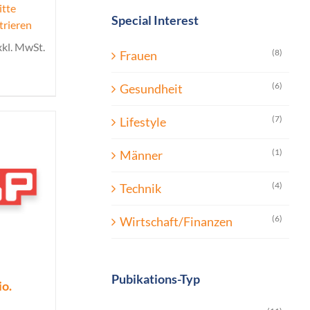
itte
Special Interest
trieren
xkl. MwSt.
(8)
Frauen
(6)
Gesundheit
(7)
Lifestyle
(1)
Männer
(4)
Technik
(6)
Wirtschaft/Finanzen
Pubikations-Typ
io.