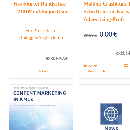
Frankfurter Rundschau
Mailing-Crashkurs: I
– 2,00 Mio. Unique User
Schritten zum Nativ
Advertising-Profi
Für Preise bitte
Ursprüngl
Aktu
0,00
€
39,00
€
einloggen/registrieren
Preis
Prei
war:
ist:
exkl. 
exkl. MwSt.
39,00 €
0,00
In den
D
Details
Warenkorb