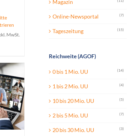
(11)
Magazin
(7)
Online-Newsportal
itte
trieren
(15)
Tageszeitung
xkl. MwSt.
Reichweite (AGOF)
(14)
0 bis 1 Mio. UU
(4)
1 bis 2 Mio. UU
(5)
10 bis 20 Mio. UU
(7)
2 bis 5 Mio. UU
(3)
20 bis 30 Mio. UU