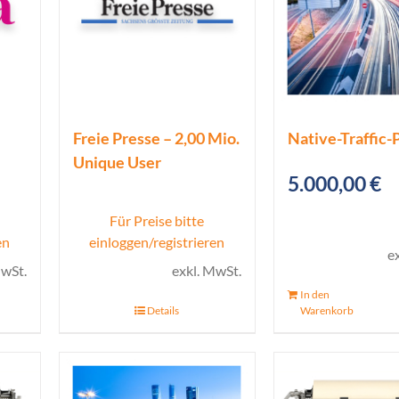
Freie Presse – 2,00 Mio.
Native-Traffic-
Unique User
5.000,00
€
Für Preise bitte
en
einloggen/registrieren
e
MwSt.
exkl. MwSt.
In den
Details
Warenkorb