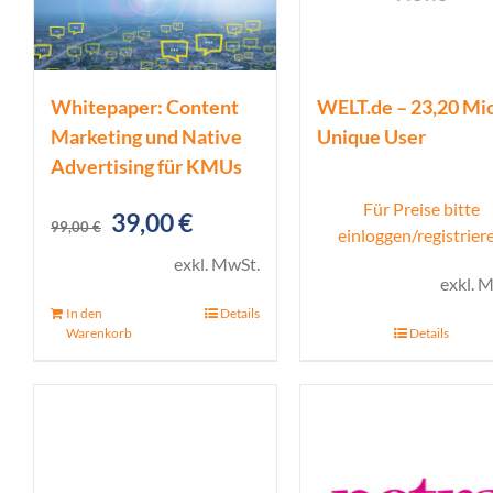
Whitepaper: Content
WELT.de – 23,20 Mio
Marketing und Native
Unique User
Advertising für KMUs
Für Preise bitte
Ursprünglicher
Aktueller
39,00
€
99,00
€
einloggen/registrier
Preis
Preis
exkl. MwSt.
exkl. 
war:
ist:
In den
Details
99,00 €
39,00 €.
Warenkorb
Details