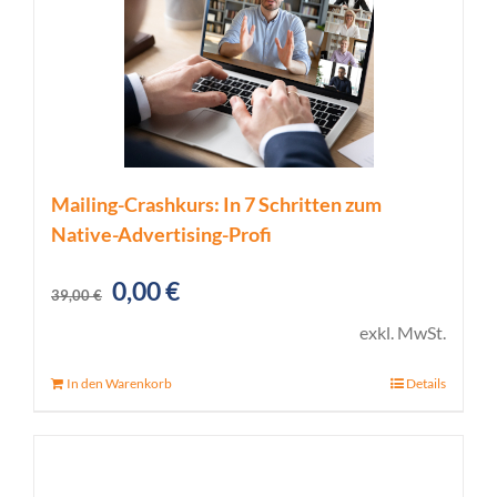
Mailing-Crashkurs: In 7 Schritten zum
Native-Advertising-Profi
Ursprünglicher
Aktueller
0,00
€
39,00
€
Preis
Preis
exkl. MwSt.
war:
ist:
In den Warenkorb
Details
39,00 €
0,00 €.