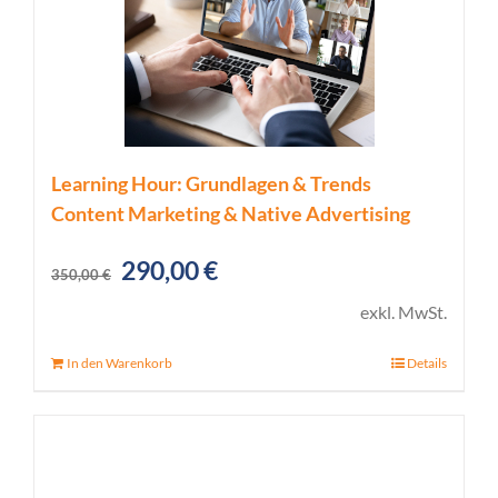
Learning Hour: Grundlagen & Trends
Content Marketing & Native Advertising
Ursprünglicher
Aktueller
290,00
€
350,00
€
Preis
Preis
exkl. MwSt.
war:
ist:
In den Warenkorb
Details
350,00 €
290,00 €.