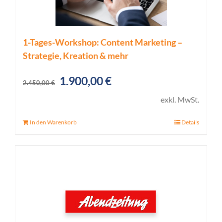
1-Tages-Workshop: Content Marketing –
Strategie, Kreation & mehr
Ursprünglicher
Aktueller
1.900,00
€
2.450,00
€
Preis
Preis
exkl. MwSt.
war:
ist:
In den Warenkorb
Details
2.450,00 €
1.900,00 €.