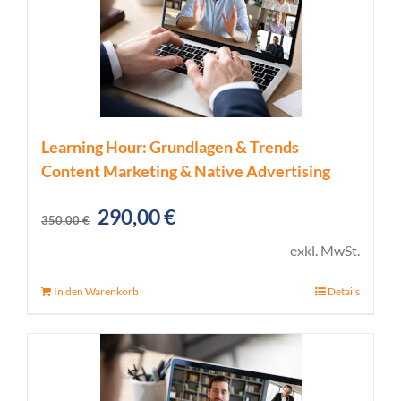
Learning Hour: Grundlagen & Trends
Content Marketing & Native Advertising
Ursprünglicher
Aktueller
290,00
€
350,00
€
Preis
Preis
exkl. MwSt.
war:
ist:
In den Warenkorb
Details
350,00 €
290,00 €.