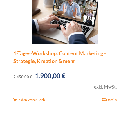
1-Tages-Workshop: Content Marketing –
Strategie, Kreation & mehr
Ursprünglicher
Aktueller
1.900,00
€
2.450,00
€
Preis
Preis
exkl. MwSt.
war:
ist:
In den Warenkorb
Details
2.450,00 €
1.900,00 €.