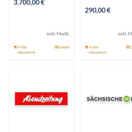
3.700,00
€
290,00
€
exkl. MwSt.
exkl. 
In den
Details
In den
D
Warenkorb
Warenkorb