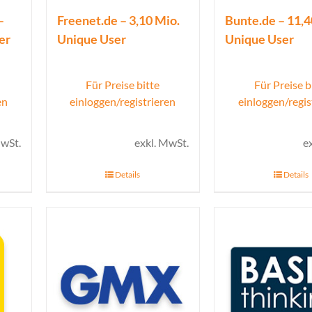
–
Freenet.de – 3,10 Mio.
Bunte.de – 11,4
er
Unique User
Unique User
Für Preise bitte
Für Preise b
en
einloggen/registrieren
einloggen/regis
MwSt.
exkl. MwSt.
e
Details
Details