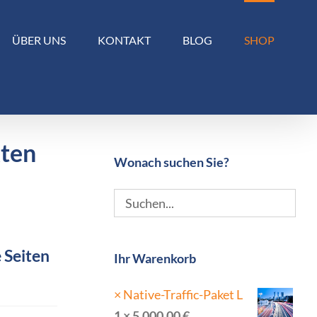
ÜBER UNS
KONTAKT
BLOG
SHOP
kten
Wonach suchen Sie?
 Seiten
Ihr Warenkorb
×
Native-Traffic-Paket L
1 ×
5.000,00
€