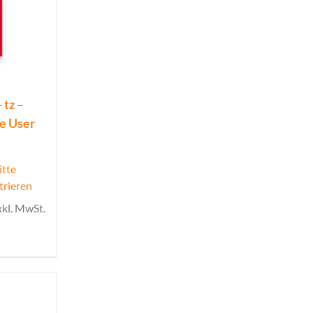
 tz –
ue User
itte
trieren
xkl. MwSt.