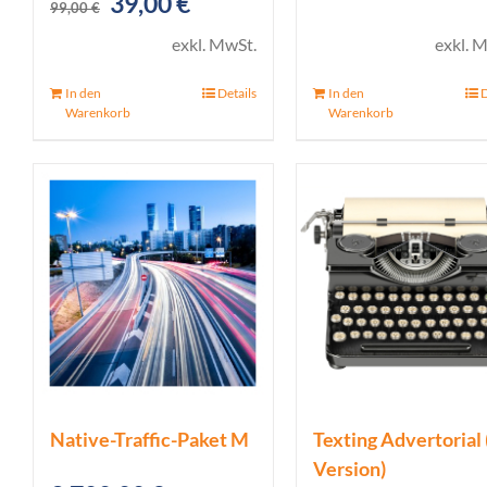
Ursprünglicher
Aktueller
39,00
€
99,00
€
Preis
Preis
exkl. MwSt.
exkl. 
war:
ist:
In den
Details
In den
D
99,00 €
39,00 €.
Warenkorb
Warenkorb
Native-Traffic-Paket M
Texting Advertorial 
Version)