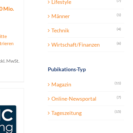
(7)
Lifestyle
0 Mio.
(1)
Männer
(4)
Technik
itte
trieren
(6)
Wirtschaft/Finanzen
xkl. MwSt.
Pubikations-Typ
(11)
Magazin
(7)
Online-Newsportal
(15)
Tageszeitung