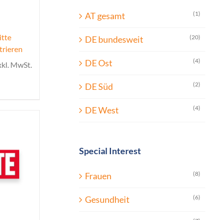
(1)
AT gesamt
itte
(20)
DE bundesweit
trieren
(4)
DE Ost
xkl. MwSt.
(2)
DE Süd
(4)
DE West
Special Interest
(8)
Frauen
(6)
Gesundheit