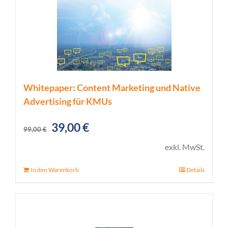
Whitepaper: Content Marketing und Native
Advertising für KMUs
Ursprünglicher
Aktueller
39,00
€
99,00
€
Preis
Preis
exkl. MwSt.
war:
ist:
In den Warenkorb
Details
99,00 €
39,00 €.