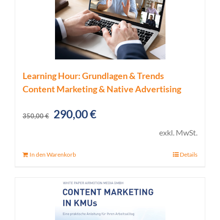
Learning Hour: Grundlagen & Trends
Content Marketing & Native Advertising
Ursprünglicher
Aktueller
290,00
€
350,00
€
Preis
Preis
exkl. MwSt.
war:
ist:
In den Warenkorb
Details
350,00 €
290,00 €.