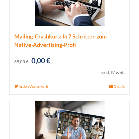
Mailing-Crashkurs: In 7 Schritten zum
Native-Advertising-Profi
Ursprünglicher
Aktueller
0,00
€
39,00
€
Preis
Preis
exkl. MwSt.
war:
ist:
In den Warenkorb
Details
39,00 €
0,00 €.