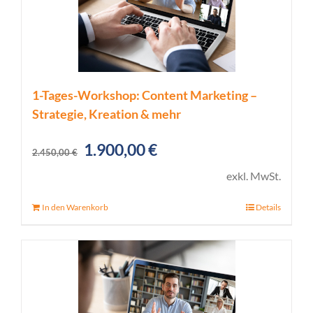
1-Tages-Workshop: Content Marketing –
Strategie, Kreation & mehr
Ursprünglicher
Aktueller
1.900,00
€
2.450,00
€
Preis
Preis
exkl. MwSt.
war:
ist:
In den Warenkorb
Details
2.450,00 €
1.900,00 €.