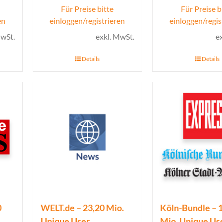
Für Preise bitte
Für Preise b
en
einloggen/registrieren
einloggen/regis
MwSt.
exkl. MwSt.
e
Details
Details
0
WELT.de – 23,20 Mio.
Köln-Bundle – 
Unique User
Mio. Unique Us