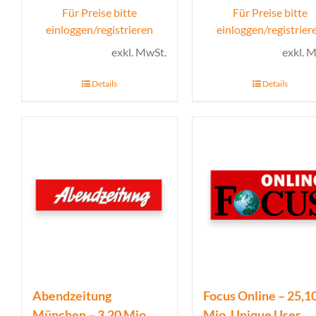
Für Preise bitte
Für Preise bitte
einloggen/registrieren
einloggen/registrier
exkl. MwSt.
exkl. 
Details
Details
Abendzeitung
Focus Online – 25,1
München – 3,20 Mio.
Mio. Unique User