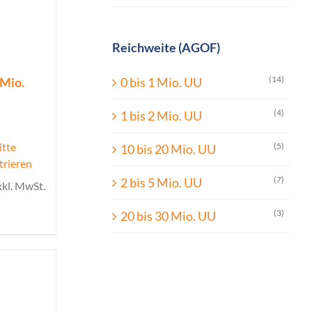
Reichweite (AGOF)
(14)
 Mio.
0 bis 1 Mio. UU
(4)
1 bis 2 Mio. UU
itte
(5)
10 bis 20 Mio. UU
trieren
(7)
2 bis 5 Mio. UU
xkl. MwSt.
(3)
20 bis 30 Mio. UU