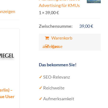
Advertising für KMUs
anzeigen
1 ×
39,00
€
Zwischensumme:
39,00
€
Warenkorb
anzeigen
Kasse
Das bekommen Sie!
✓
SEO-Relevanz
✓
Reichweite
rlin) –
que User
✓
Aufmerksamkeit