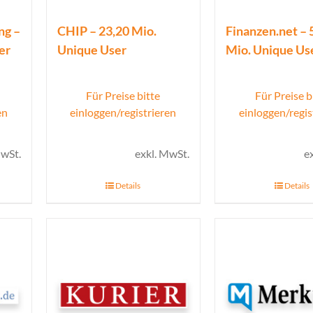
ng –
CHIP – 23,20 Mio.
Finanzen.net – 
er
Unique User
Mio. Unique Us
Für Preise bitte
Für Preise b
en
einloggen/registrieren
einloggen/regis
MwSt.
exkl. MwSt.
e
Details
Details