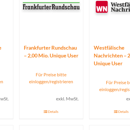
e
Frankfurter Rundschau
Westfälische
– 2,00 Mio. Unique User
Nachrichten – 2
Unique User
Für Preise bitte
en
einloggen/registrieren
Für Preise b
einloggen/regis
MwSt.
exkl. MwSt.
e
Details
Details