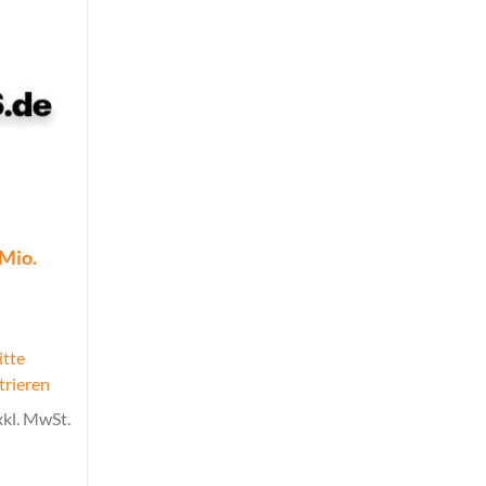
 Mio.
itte
trieren
xkl. MwSt.