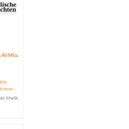
,40 Mio.
itte
trieren
xkl. MwSt.