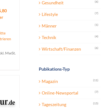
(6)
Gesundheit
5,80
(7)
Lifestyle
er
(1)
Männer
itte
(4)
Technik
trieren
(6)
Wirtschaft/Finanzen
xkl. MwSt.
Pubikations-Typ
(11)
Magazin
(7)
Online-Newsportal
(15)
Tageszeitung