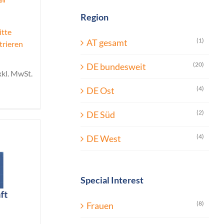
Region
itte
(1)
AT gesamt
trieren
(20)
DE bundesweit
xkl. MwSt.
(4)
DE Ost
(2)
DE Süd
(4)
DE West
Special Interest
(8)
Frauen