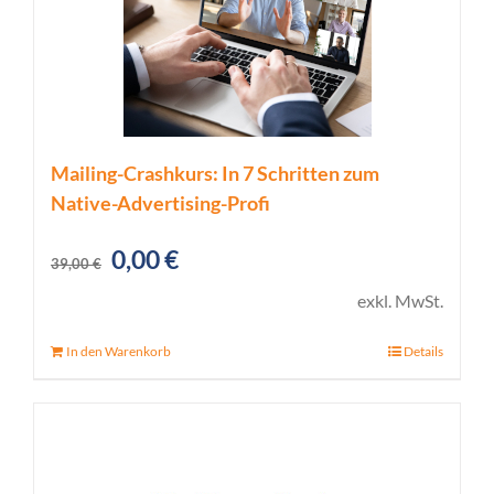
Mailing-Crashkurs: In 7 Schritten zum
Native-Advertising-Profi
Ursprünglicher
Aktueller
0,00
€
39,00
€
Preis
Preis
exkl. MwSt.
war:
ist:
In den Warenkorb
Details
39,00 €
0,00 €.