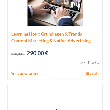
Learning Hour: Grundlagen & Trends
Content Marketing & Native Advertising
Ursprünglicher
Aktueller
290,00
€
350,00
€
Preis
Preis
exkl. MwSt.
war:
ist:
In den Warenkorb
Details
350,00 €
290,00 €.