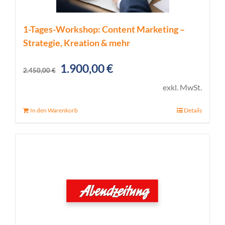
1-Tages-Workshop: Content Marketing –
Strategie, Kreation & mehr
Ursprünglicher
Aktueller
1.900,00
€
2.450,00
€
Preis
Preis
exkl. MwSt.
war:
ist:
In den Warenkorb
Details
2.450,00 €
1.900,00 €.