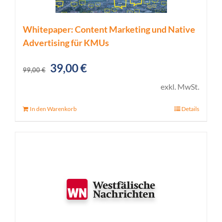
Whitepaper: Content Marketing und Native
Advertising für KMUs
Ursprünglicher
Aktueller
39,00
€
99,00
€
Preis
Preis
exkl. MwSt.
war:
ist:
In den Warenkorb
Details
99,00 €
39,00 €.