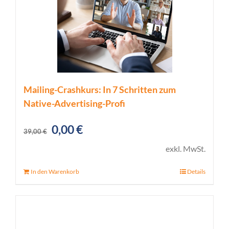
Mailing-Crashkurs: In 7 Schritten zum
Native-Advertising-Profi
Ursprünglicher
Aktueller
0,00
€
39,00
€
Preis
Preis
exkl. MwSt.
war:
ist:
In den Warenkorb
Details
39,00 €
0,00 €.