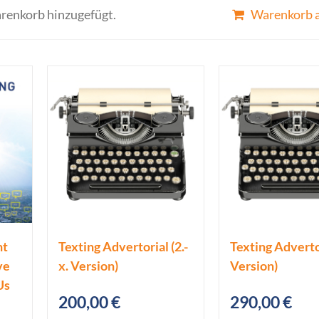
arenkorb hinzugefügt.
Warenkorb 
nt
Texting Advertorial (2.-
Texting Advertor
ve
x. Version)
Version)
Us
200,00
€
290,00
€