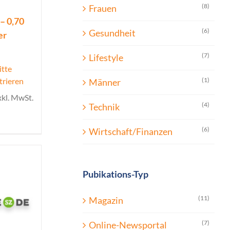
(8)
Frauen
– 0,70
(6)
Gesundheit
er
(7)
Lifestyle
itte
(1)
trieren
Männer
xkl. MwSt.
(4)
Technik
(6)
Wirtschaft/Finanzen
Pubikations-Typ
(11)
Magazin
(7)
Online-Newsportal