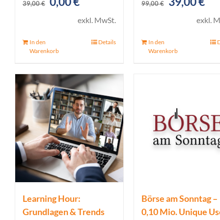
Ursprünglicher
Aktueller
Ursprüngl
Akt
0,00
€
39,00
€
39,00
€
99,00
€
Preis
Preis
Preis
Pre
exkl. MwSt.
exkl. 
war:
ist:
war:
ist:
In den
Details
In den
D
39,00 €
0,00 €.
99,00 €
39,
Warenkorb
Warenkorb
Learning Hour:
Börse am Sonntag –
Grundlagen & Trends
0,10 Mio. Unique Us