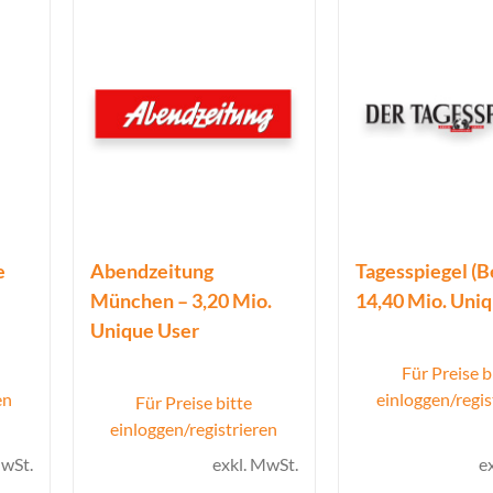
e
Abendzeitung
Tagesspiegel (Be
München – 3,20 Mio.
14,40 Mio. Uni
Unique User
Für Preise b
en
einloggen/regis
Für Preise bitte
einloggen/registrieren
MwSt.
exkl. MwSt.
e