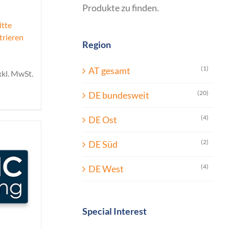
Produkte zu finden.
itte
trieren
Region
(1)
AT gesamt
xkl. MwSt.
(20)
DE bundesweit
(4)
DE Ost
(2)
DE Süd
(4)
DE West
Special Interest