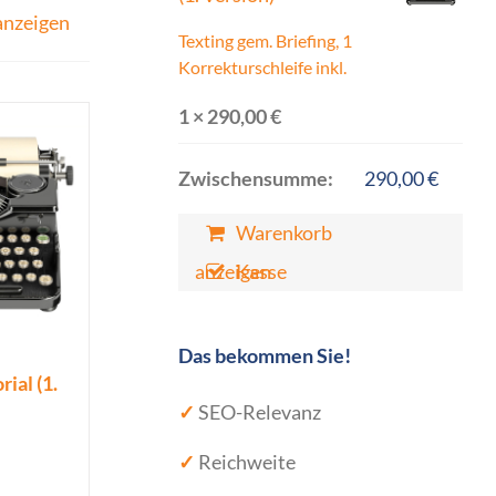
anzeigen
Texting gem. Briefing, 1
Korrekturschleife inkl.
1 ×
290,00
€
Zwischensumme:
290,00
€
Warenkorb
anzeigen
Kasse
Das bekommen Sie!
ial (1.
✓
SEO-Relevanz
✓
Reichweite