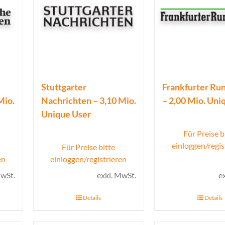
Stuttgarter
Frankfurter Ru
Mio.
Nachrichten – 3,10 Mio.
– 2,00 Mio. Uni
Unique User
Für Preise b
einloggen/regis
Für Preise bitte
en
einloggen/registrieren
MwSt.
exkl. MwSt.
e
Details
Details