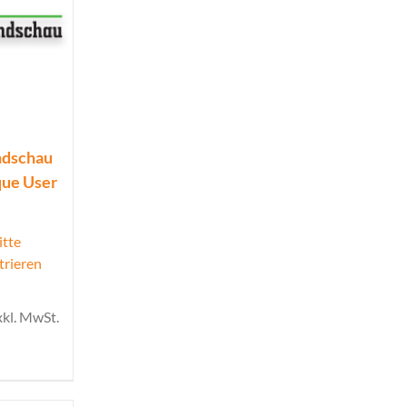
ndschau
que User
itte
trieren
xkl. MwSt.