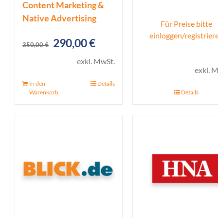
Content Marketing &
Native Advertising
Für Preise bitte
einloggen/registrier
Ursprünglicher
Aktueller
290,00
€
350,00
€
Preis
Preis
exkl. MwSt.
exkl. 
war:
ist:
In den
Details
350,00 €
290,00 €.
Warenkorb
Details