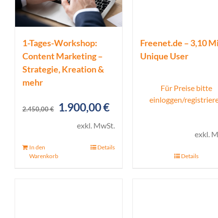
1-Tages-Workshop:
Freenet.de – 3,10 Mi
Content Marketing –
Unique User
Strategie, Kreation &
mehr
Für Preise bitte
einloggen/registrier
Ursprünglicher
Aktueller
1.900,00
€
2.450,00
€
Preis
Preis
exkl. MwSt.
exkl. 
war:
ist:
In den
Details
2.450,00 €
1.900,00 €.
Warenkorb
Details