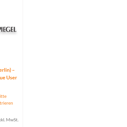
rlin) –
que User
itte
trieren
xkl. MwSt.