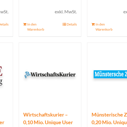
icher
ueller
is
MwSt.
exkl. MwSt.
e
etails
In den
Details
In den
00 €.
Warenkorb
Warenkorb
Wirtschaftskurier –
Münsterische Z
er
0,10 Mio. Unique User
0,20 Mio. Uniq