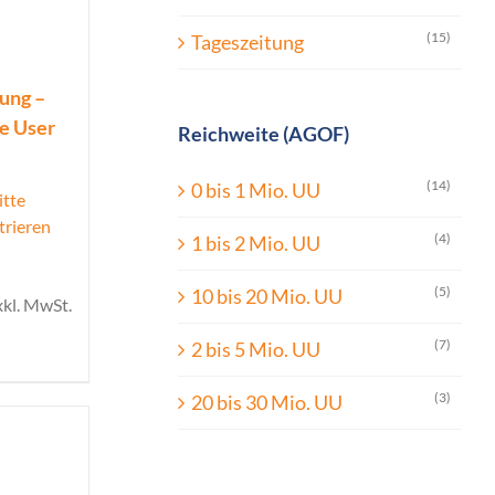
(15)
Tageszeitung
ung –
ue User
Reichweite (AGOF)
(14)
0 bis 1 Mio. UU
itte
trieren
(4)
1 bis 2 Mio. UU
(5)
10 bis 20 Mio. UU
xkl. MwSt.
(7)
2 bis 5 Mio. UU
(3)
20 bis 30 Mio. UU